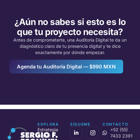
¿Aún no sabes si esto es lo
que tu proyecto necesita?
Antes de comprometerte, una Auditoría Digital te da un
diagnóstico claro de tu presencia digital y te dice
exactamente por dónde empezar.
Agenda tu Auditoría Digital — $990 MXN
EXPLORA
SÍGUEME
CONTACTO
L
F
T
T
I
Y
X
Estrategia
+52 (55)
i
a
i
h
c
o
-
Digital
7433 2391
n
c
k
r
o
u
t