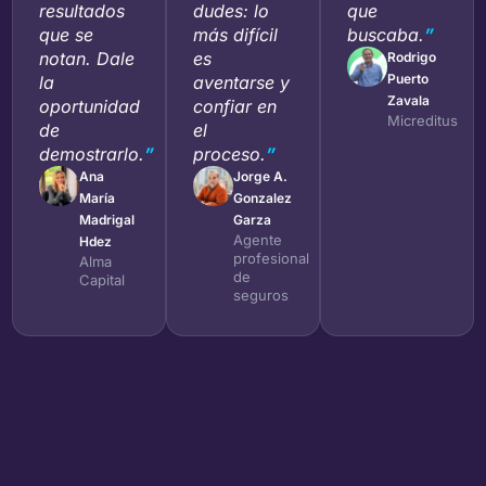
resultados
dudes: lo
que
que se
más difícil
buscaba.
”
notan. Dale
es
Rodrigo
Puerto
la
aventarse y
Zavala
oportunidad
confiar en
Micreditus
de
el
demostrarlo.
”
proceso.
”
Ana
Jorge A.
María
Gonzalez
Madrigal
Garza
Agente
Hdez
profesional
Alma
de
Capital
seguros